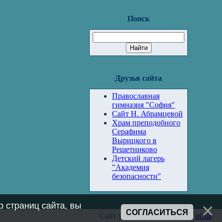
Поиск
Друзья сайта
Православная
гимназия "София"
Сайт Н. Абрамцевой
Храм преподобного
Серафима
Вырицкого в
Решетниково
Детский лагерь
"Академия
безопасности"
 страниц сайта, вы
СОГЛАСИТЬСЯ
Сайт управляется системой
uCoz