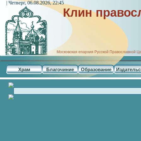
| Четверг, 06.08.2026, 22:45
Клин правос
Московская епархия Русской Православной Ц
Храм
Благочиние
Образование
Издательс