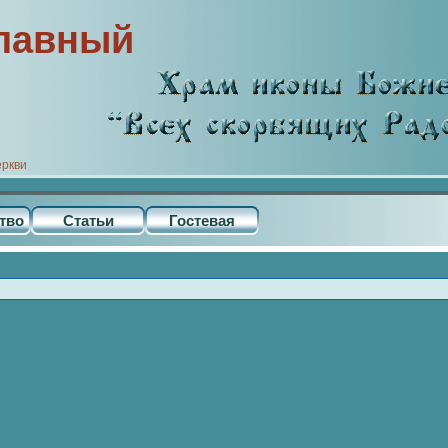
лавный
еркви
тво
Статьи
Гостевая