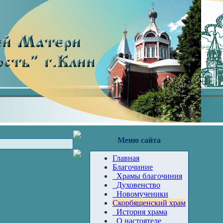
Меню сайта
Главная
Благочиние
Храмы благочиния
Духовенство
Новомученики
Скорбященский храм
История храма
О настоятеле