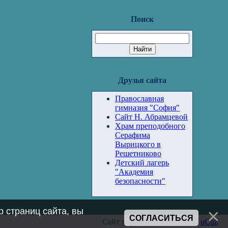
Поиск
Друзья сайта
Православная
гимназия "София"
Сайт Н. Абрамцевой
Храм преподобного
Серафима
Вырицкого в
Решетниково
Детский лагерь
"Академия
безопасности"
 страниц сайта, вы
СОГЛАСИТЬСЯ
Сайт управляется системой
uCoz