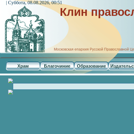
| Суббота, 08.08.2026, 00:51
Клин правос
Московская епархия Русской Православной Ц
Храм
Благочиние
Образование
Издательс