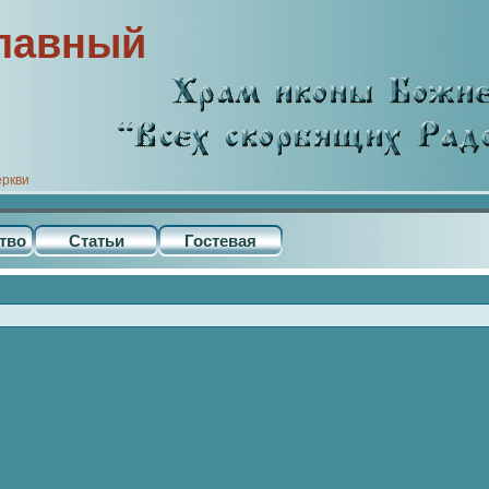
лавный
еркви
тво
Статьи
Гостевая