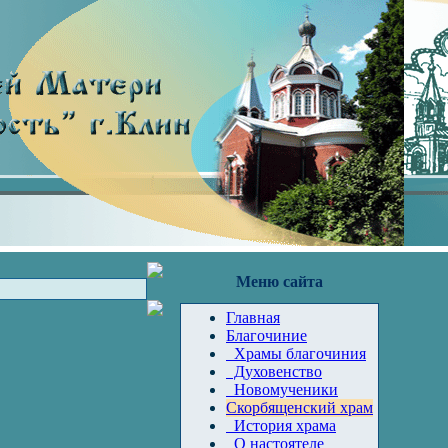
Меню сайта
Главная
Благочиние
Храмы благочиния
Духовенство
Новомученики
Скорбященский храм
История храма
О настоятеле