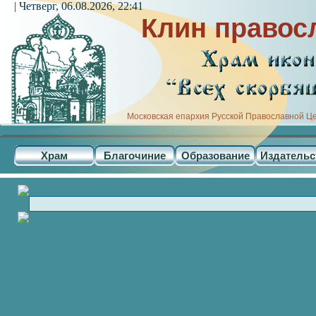
| Четверг, 06.08.2026, 22:41
Клин правос
Московская епархия Русской Православной Ц
Храм
Благочиние
Образование
Издательс