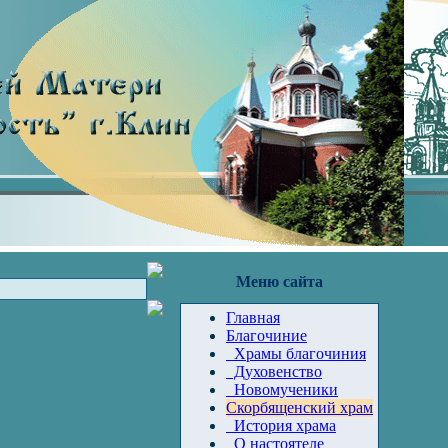
Меню сайта
Главная
Благочиние
Храмы благочиния
Духовенство
Новомученики
Скорбященский храм
История храма
О настоятеле