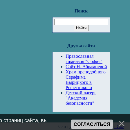
Поиск
Друзья сайта
Православная
гимназия "София"
Сайт Н. Абрамцевой
Храм преподобного
Серафима
Вырицкого в
Решетниково
Детский лагерь
"Академия
безопасности"
 страниц сайта, вы
СОГЛАСИТЬСЯ
Сайт управляется системой
uCoz