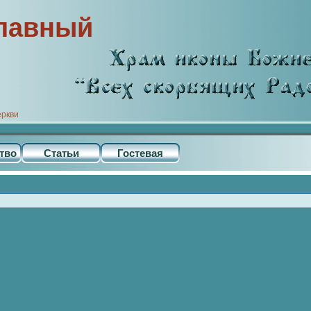
лавный
еркви
тво
Статьи
Гостевая