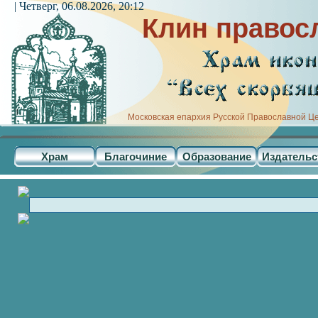
| Четверг, 06.08.2026, 20:12
Клин правос
Московская епархия Русской Православной Ц
Храм
Благочиние
Образование
Издательс