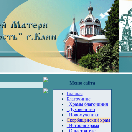
Меню сайта
Главная
Благочиние
Храмы благочиния
Духовенство
Новомученики
Скорбященский храм
История храма
О настоятеле