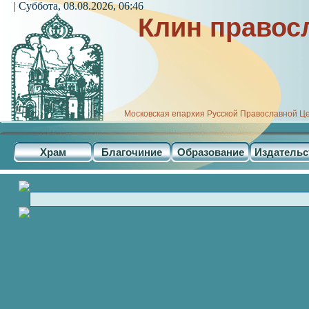
| Суббота, 08.08.2026, 06:46
Клин правос
Московская епархия Русской Православной Ц
Храм
Благочиние
Образование
Издательс