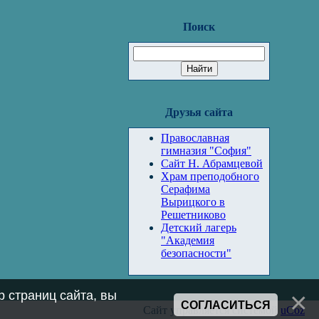
Поиск
Друзья сайта
Православная
гимназия "София"
Сайт Н. Абрамцевой
Храм преподобного
Серафима
Вырицкого в
Решетниково
Детский лагерь
"Академия
безопасности"
 страниц сайта, вы
СОГЛАСИТЬСЯ
Сайт управляется системой
uCoz