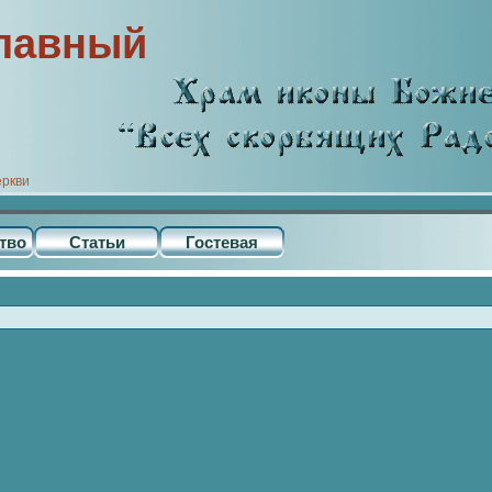
лавный
еркви
тво
Статьи
Гостевая