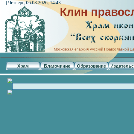
| Четверг, 06.08.2026, 14:43
Клин правос
Московская епархия Русской Православной Ц
Храм
Благочиние
Образование
Издательс