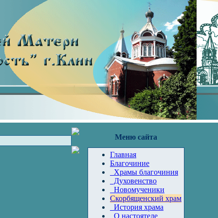
Меню сайта
Главная
Благочиние
Храмы благочиния
Духовенство
Новомученики
Скорбященский храм
История храма
О настоятеле