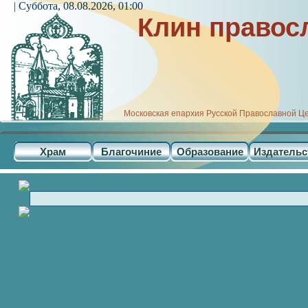
| Суббота, 08.08.2026, 01:00
Клин правос
Московская епархия Русской Православной Ц
Храм
Благочиние
Образование
Издательс