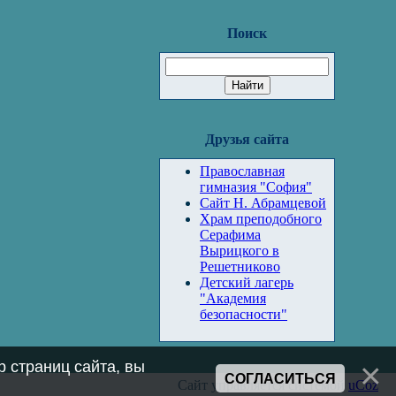
Поиск
Друзья сайта
Православная
гимназия "София"
Сайт Н. Абрамцевой
Храм преподобного
Серафима
Вырицкого в
Решетниково
Детский лагерь
"Академия
безопасности"
 страниц сайта, вы
СОГЛАСИТЬСЯ
Сайт управляется системой
uCoz