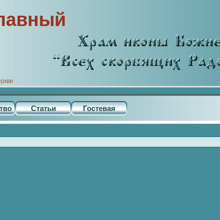
лавный
еркви
тво
Статьи
Гостевая