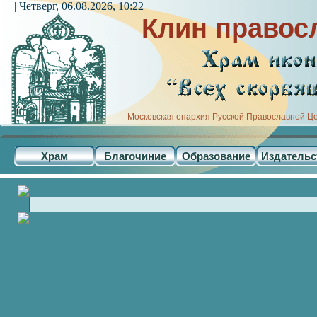
| Четверг, 06.08.2026, 10:22
Клин правос
Московская епархия Русской Православной Ц
Храм
Благочиние
Образование
Издательс