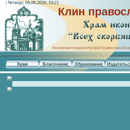
| Четверг, 06.08.2026, 10:21
Клин правос
Московская епархия Русской Православной Ц
Храм
Благочиние
Образование
Издательс