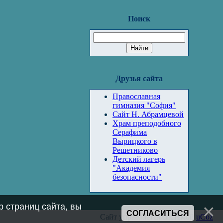
Поиск
Друзья сайта
Православная
гимназия "София"
Сайт Н. Абрамцевой
Храм преподобного
Серафима
Вырицкого в
Решетниково
Детский лагерь
"Академия
безопасности"
 страниц сайта, вы
СОГЛАСИТЬСЯ
Сайт управляется системой
uCoz