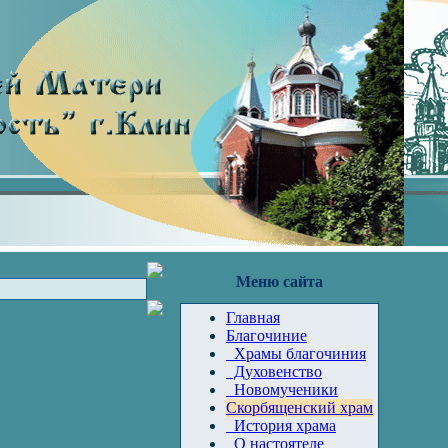
Меню сайта
Главная
Благочиние
Храмы благочиния
Духовенство
Новомученики
Скорбященский храм
История храма
О настоятеле