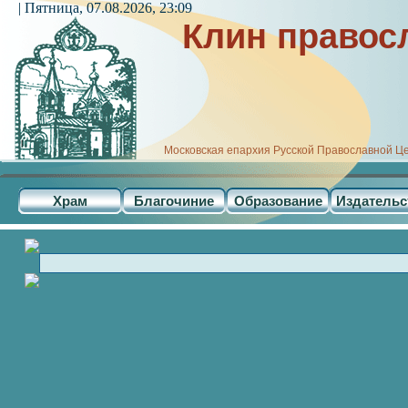
| Пятница, 07.08.2026, 23:09
Клин правос
Московская епархия Русской Православной Ц
Храм
Благочиние
Образование
Издательс