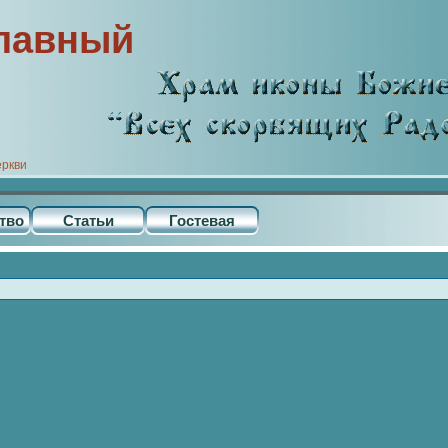
лавный
еркви
тво
Статьи
Гостевая