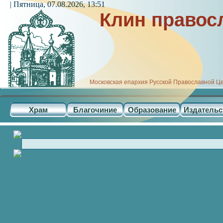
| Пятница, 07.08.2026, 13:51
Клин правос
Московская епархия Русской Православной Ц
Храм
Благочиние
Образование
Издательс