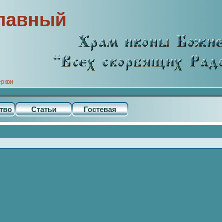
лавный
еркви
тво
Статьи
Гостевая