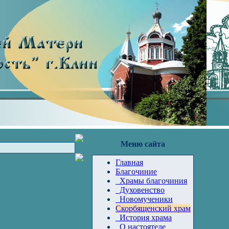
Меню сайта
Главная
Благочиние
Храмы благочиния
Духовенство
Новомученики
Скорбященский храм
История храма
О настоятеле