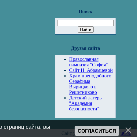
Поиск
Друзья сайта
Православная
гимназия "София"
Сайт Н. Абрамцевой
Храм преподобного
Серафима
Вырицкого в
Решетниково
Детский лагерь
"Академия
безопасности"
 страниц сайта, вы
СОГЛАСИТЬСЯ
Сайт управляется системой
uCoz